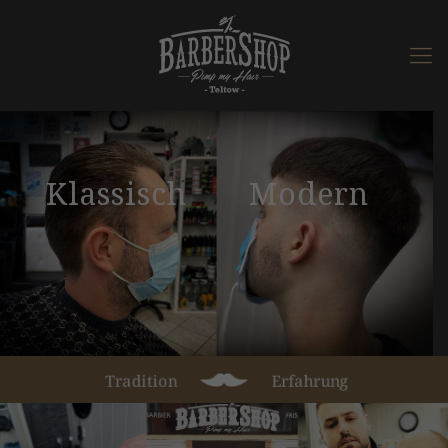
K
l
a
s
s
i
s
c
h
M
o
d
e
r
n