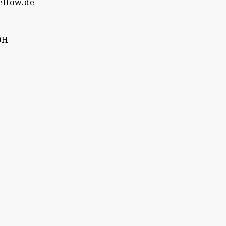
eltow.de
0H