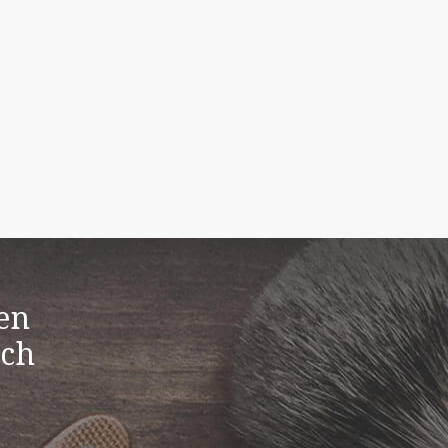
en
ach