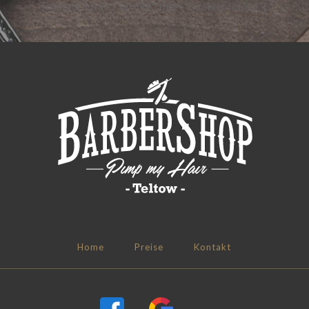
[contact-form-7 id="91" title="Contact form 1"]
Home
Preise
Kontakt